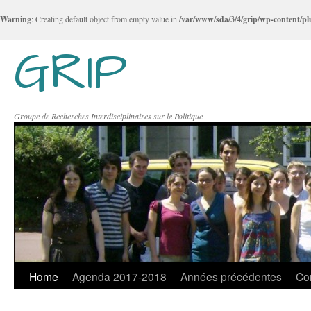
Warning
: Creating default object from empty value in
/var/www/sda/3/4/grip/wp-content/plu
GRIP
Groupe de Recherches Interdisciplinaires sur le Politique
Home
Agenda 2017-2018
Années précédentes
Co